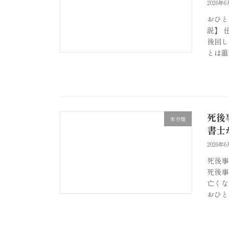
2026年6
おひと
説】 
後回し
とは誰
死後
未分類
書士
2026年6
死後事
死後事
亡くな
おひと