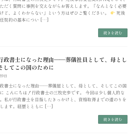
ただく質問に事例を交えながらお答えします。「なんとなく必要
けど、よくわからない」という方はぜひご覧ください。
死後
任契約の基本につい […]
続きを読む
行政書士になった理由――葬儀社員として、母とし
そしてこの国のために
6月9日
政書士になった理由――葬儀屋として、母として、そしてこの国
に こんにちは！行政書士の三牧史歩です。 今回は少し個人的な
。私が行政書士を目指したきっかけと、資格取得までの道のりを
します。経歴とともに […]
続きを読む