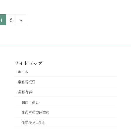
固
固
1
2
»
定
定
ペ
ペ
ー
ー
ジ
ジ
サイトマップ
ホーム
事務所概要
業務内容
相続・遺言
死後事務委任契約
任意後見人契約