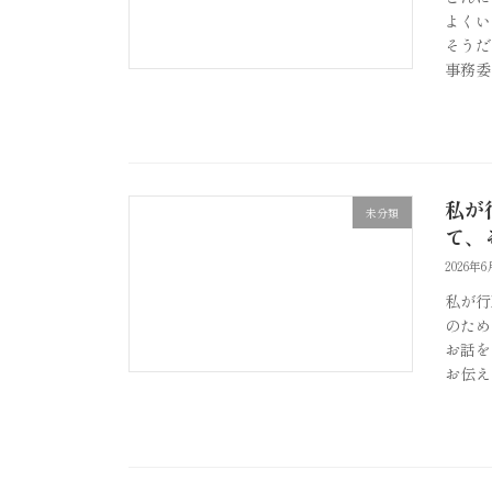
よくい
そうだ
事務委
私が
未分類
て、
2026年
私が行
のため
お話を
お伝え