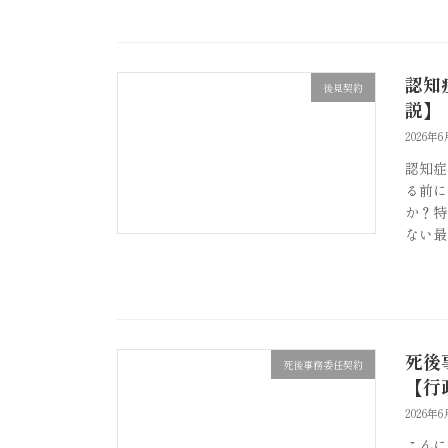
認知
後見契約
説】
2026年6
認知症
る前に
か？特
ない最
死後
死後事務委任契約
【行
2026年6
こんに