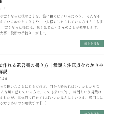
由
月13日
が亡くなった後のことを、誰に頼めばいいんだろう」 そんな不
えているおひとりさまや、一人暮らしをされている方はとても多
。 亡くなった後には、驚くほどたくさんのことが発生します。
火葬・役所の手続き・家 […]
続きを読む
で作れる遺言書の書き方｜種類と注意点をわかりや
解説
月12日
って聞いたことはあるけれど、何から始めればいいかわからな
そんな風に感じている方は、とても多いです。 終活という言葉は
ましたが、具体的に何をすればいいか見えにくいまま、後回しに
る方が多いのが現状です […]
続きを読む