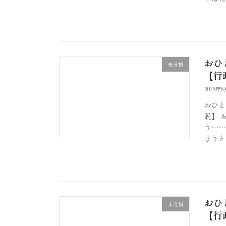
おひ
未分類
【行
2026年6
おひと
説】 
う……
まうと
おひ
未分類
【行