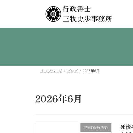
コ
ナ
ン
ビ
テ
ゲ
ン
ー
ツ
シ
へ
ョ
ス
ン
キ
に
ッ
移
プ
動
トップページ
ブログ
2026年6月
2026年6月
死後
死後事務委任契約