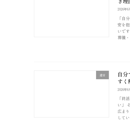
き理
2026年6
「自分
安を抱
いです
葬儀・
自分
遺言
すく
2026年6
「終活
い」 
広まり
してい