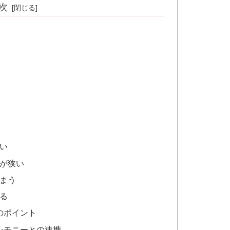
次
い
囲が狭い
しまう
る
のポイント
レモニーとの連携