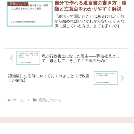
をお持ちのおひとり様にぜひ知っていた
自分で作れる遺言書の書き方｜種
業務について
だきたい契約です。遺言書...
類と注意点をわかりやすく解説
「終活って聞いたことはあるけれど、何
から始めればいいかわからない」そんな
風に感じている方は、とても多いです。
終活という言葉は広まりましたが、具体
的に何をすればいいか見えにくいまま、
後回しにしている方が多いのが現状で
す。この記事では、終活を何...
私が行政書士になった理由――葬儀社員とし
て、母として、そしてこの国のために
認知症になる前にやっておくべきこと【行政書
士が解説】
ホーム
業務について