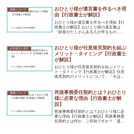
活においてできること・できないことを
わかりやすくご説明します。この記事で
おひとり様が遺言書を作るべき理
業務について
は、行政書士がどんな仕事...
由【行政書士が解説】
おひとり様が遺言書を作るべき理由【行
政書士が解説】おひとり様の遺言書は
「財産がたくさんある人が作るもの」と
思っていませんか？実は財産の多少に関
わらず、おひとり様にとって遺言書は非
常に重要な準備のひとつです。この記事
おひとり様が任意後見契約を結ぶ
任意後見人契約
では、おひとり様が遺言書を...
メリット・タイミング【行政書士
が解説】
おひとり様が任意後見契約を結ぶメリッ
ト・タイミング【行政書士が解説】任意
後見契約のメリットについて、「今は元
気だから大丈夫」と後回しにしていませ
んか？認知症や突然の事故で判断能力が
低下することは誰にでも起こりえます。
死後事務委任契約とは？おひとり
業務について
おひとり様こそ早めの備え...
様に必要な理由【行政書士が解
説】
死後事務委任契約とは？おひとり様に必
要な理由【行政書士が解説】死後事務委
任契約とは何か、ご存知ですか？「遺言
書は作った。でも、亡くなった後の手続
きは誰がやってくれるの？」そんな疑問